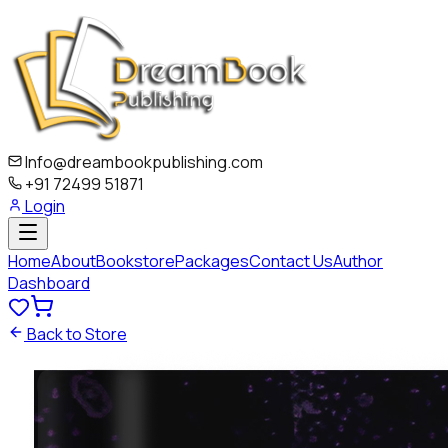
Info@dreambookpublishing.com
+91 72499 51871
Login
Home
About
Bookstore
Packages
Contact Us
Author
Dashboard
Back to Store