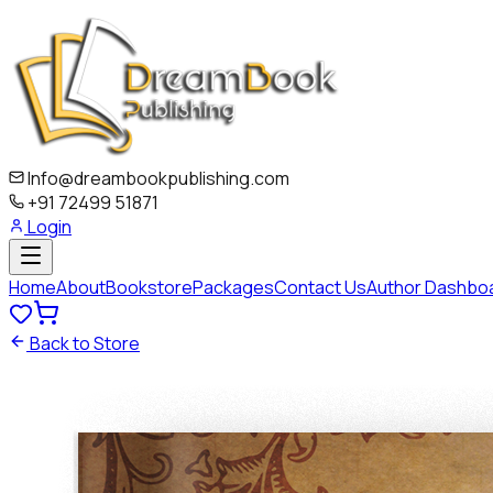
Info@dreambookpublishing.com
+91 72499 51871
Login
Home
About
Bookstore
Packages
Contact Us
Author Dashbo
Back to Store