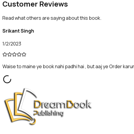
Customer
Reviews
Read what others are saying about this book.
Srikant Singh
1/2/2023
Waise to maine ye book nahi padhi hai , but aaj ye Order karung