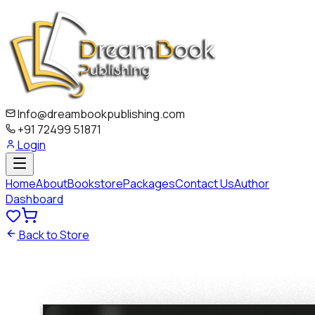
Info@dreambookpublishing.com
+91 72499 51871
Login
Home
About
Bookstore
Packages
Contact Us
Author
Dashboard
Back to Store